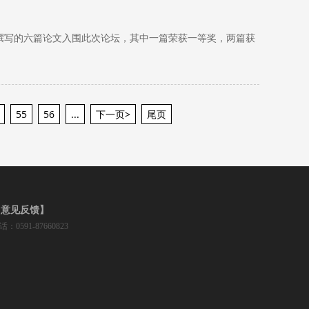
师撰写的六篇论文入围此次论坛，其中一篇荣获一等奖，两篇获
55
56
...
下一页>
尾页
【意见反馈】
话：0591-87660823