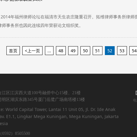
日，2014年福州律师论坛在福清市天生农庄隆重召开。拓维律师事务所律
律师事务所也因此连续四年荣获论文组织奖。
首页
<上一页
...
48
49
50
51
52
53
54
江区江滨西大道100号融侨中心15楼、21楼
明区湖滨东路345号厦门岳鹭广场南塔楼13楼
电
ce: World Capital Tower, Lantai 11 Unit 05, Jl. Dr. Ide Anak
v. E1.1, Lingkar Mega Kuningan, Mega Kuningan, Jakarta
esia
0592）8505500