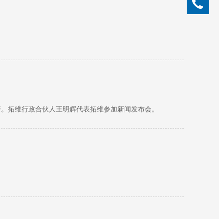
05
召开。拓维行政合伙人王明辉代表拓维参加新闻发布会。