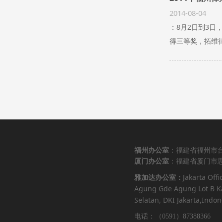
2014-08-04
：8月2日到3
得三等奖，拓维
福州办公室
：福建省福州市台
厦门办公室
：福建省厦门市思
Jakarta Offi
雅加达办公室：
Agung Gde Agung Lot B Ka
Selatan, DKI Jakarta,Indon
电话：（0591）87388366 （