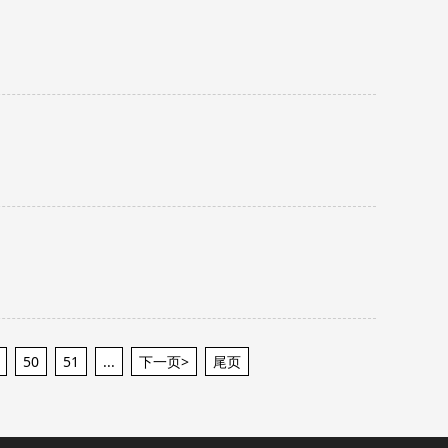
50
51
...
下一页>
尾页