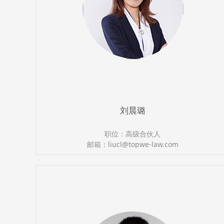
刘晨璐
职位：高级合伙人
邮箱：liucl@topwe-law.com
执业证号：13501201211328535
电话：（0591）87388366