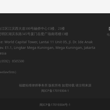
江区江滨西大道100号融侨中心15楼、21楼
明区湖滨东路345号厦门岳鹭广场南塔楼13楼
电
ce: World Capital Tower, Lantai 11 Unit 05, Jl. Dr. Ide Anak
v. E1.1, Lingkar Mega Kuningan, Mega Kuningan, Jakarta
esia
0592）8505500
lawfirm）
福建拓维律师事务所 版权所有 如需转载 请注明来源
闽ICP备17019304-1
闽ICP备17019304号-1