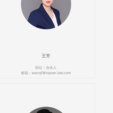
王芳
职位：合伙人
邮箱：wangf@topwe-law.com
执业证号：13501199611753632
电话：（0591）87388366