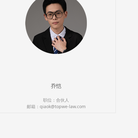
乔恺
职位：合伙人
邮箱：qiaok@topwe-law.com
执业证号：13501202210557351
电话：（0591）87388366