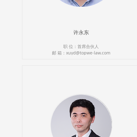
许永东
职 位：首席合伙人
邮 箱：xuyd@topwe-law.com
执业证号：13501200010518235
电 话：（0591）87388366