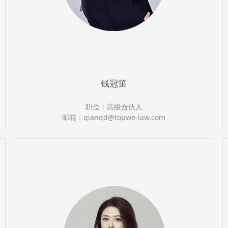
钱冠笛
职位：高级合伙人
邮箱：qiangd@topwe-law.com
执业证号：13501201211560418
电话：（0591）87388366