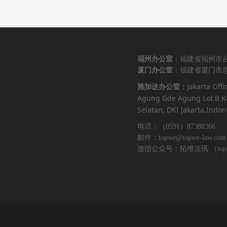
福州办公室
：福建省福州市台
厦门办公室
：福建省厦门市思
Jakarta Offi
雅加达办公室：
Agung Gde Agung Lot B Ka
Selatan, DKI Jakarta,Indon
电话：（0591）87388366 （
邮件：topwe@topwe-law.com
微信公众号：拓维法讯 （topwe