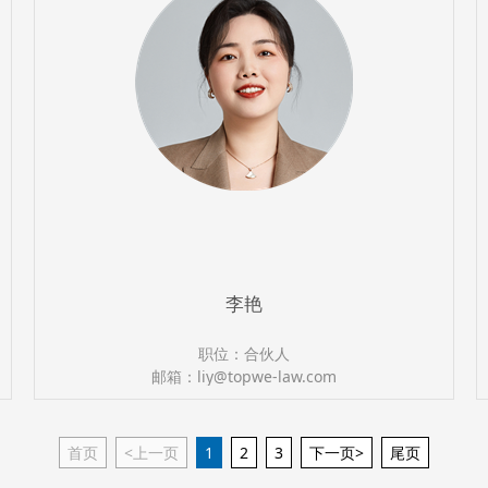
李艳
职位：合伙人
邮箱：liy@topwe-law.com
执业证号：13501201711415722
电话：（0591）87388366
首页
<上一页
1
2
3
下一页>
尾页