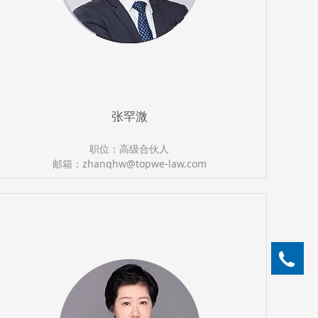
张罕溦
职位：高级合伙人
邮箱：zhanghw@topwe-law.com
执业证号：13501201010814272
电话：（0591）87388366
05