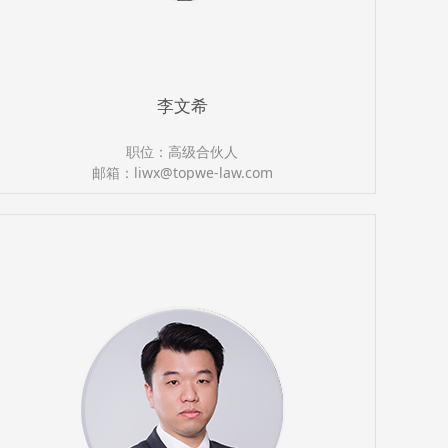
李文希
职位：高级合伙人
邮箱：liwx@topwe-law.com
执业证号：13501200510670515
电话：（0591）87660822