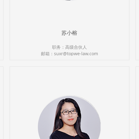
苏小榕
职务：高级合伙人
邮箱：suxr@topwe-law.com
执业证号：13501200010518235
电话：（0591）87388366