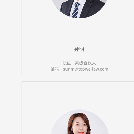
孙明
职位：高级合伙人
邮箱：sunm@topwe-law.com
执业证号：13501201610501997
电话：（0591）87388366