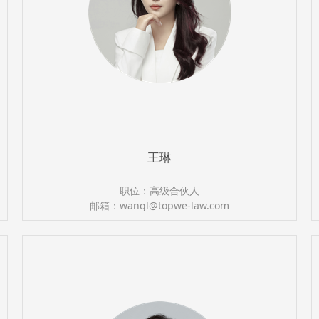
王琳
职位：高级合伙人
邮箱：wangl@topwe-law.com
执业证号：13501201511429936
电话：（0591）87388366