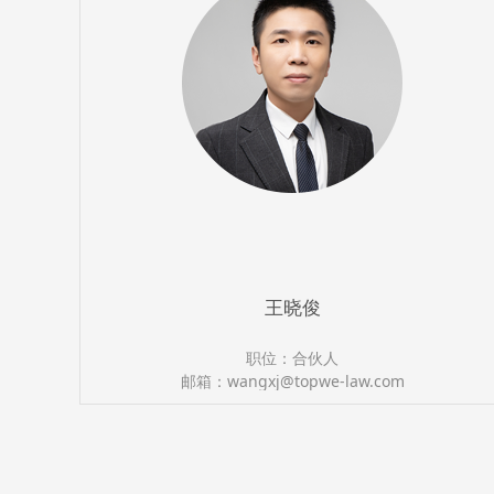
王晓俊
职位：合伙人
邮箱：wangxj@topwe-law.com
执业证号：13501201810055254
电话：（0591）87388366