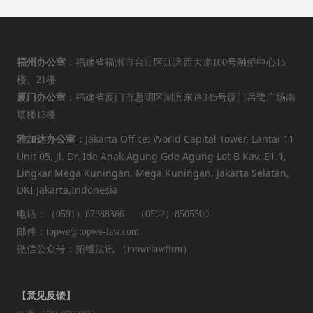
福州办公室
：福建省福州市台江区江滨西大道100号融侨中心15
楼、21楼
厦门办公室
：福建省厦门市思明区湖滨东路345号厦门岳鹭广场南
塔楼13楼
Jakarta Office: World Capital Tower, Lantai 11
雅加达办公室：
Unit 05, Jl. Dr. Ide Anak Agung Gde Agung Lot B Kav. E1.1,
Lingkar Mega Kuningan, Mega Kuningan, Jakarta Selatan,
DKI Jakarta,Indonesia
电话：（0591）87388366 （0592）8505500
邮件：topwe@topwe-law.com
微信公众号：拓维法讯 （topwelawfirm）
【意见反馈】