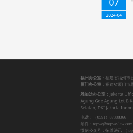
07
2024-04
福州办公室
：福建省福州市台
厦门办公室
：福建省厦门市思
Jakarta Offi
雅加达办公室：
Agung Gde Agung Lot B Ka
Selatan, DKI Jakarta,Indon
电话：（0591）87388366 （
邮件：topwe@topwe-law.com
微信公众号：拓维法讯 （topwe