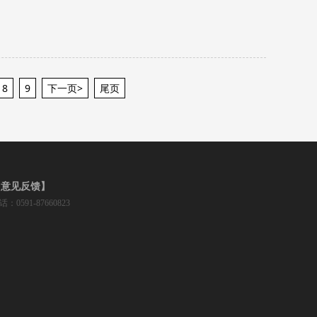
8
9
下一页>
尾页
【意见反馈】
话：0591-87660823