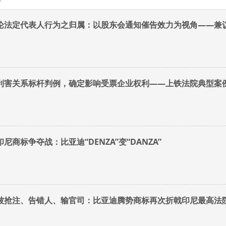
论法定代表人行为之归属：以股东会通知催告效力为视角——兼议“
利害关系标杆判例，确定影响受票企业权利——上铁法院典型案
印尼商标争夺战：比亚迪“DENZA”变“DANZA”
被抢注、告错人、输官司：比亚迪腾势商标再次折戟印尼最高法