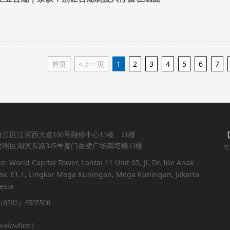
首页
<上一页
1
2
3
4
5
6
7
江区江滨西大道100号融侨中心15楼、21楼
明区湖滨东路345号厦门岳鹭广场南塔楼13楼
电
ce: World Capital Tower, Lantai 11 Unit 05, Jl. Dr. Ide Anak
v. E1.1, Lingkar Mega Kuningan, Mega Kuningan, Jakarta
esia
0592）8505500
lawfirm）