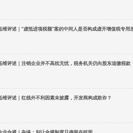
拓维评述｜“虚抵进项税额”案的中间人是否构成虚开增值税专用
拓维评述｜注销企业并不高枕无忧，税务机关仍向股东追缴税款
拓维评述｜红线外不利因素未披露，开发商构成欺诈？
企业合规｜杂谈：别让合规制度只停留在纸面