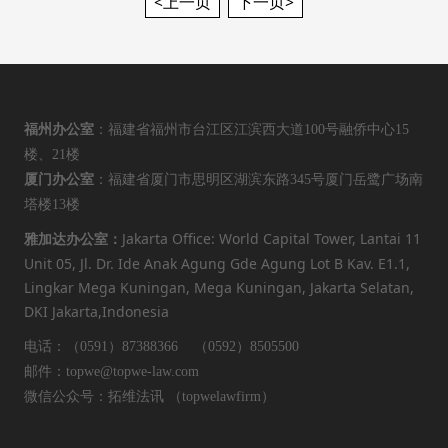
<上一页
下一页>
福州办公室
：福建省福州市台江区江滨西大道100号融侨中心15
楼、21楼
厦门办公室
：福建省厦门市思明区湖滨东路345号厦门岳鹭广场南
塔楼13楼
Jakarta Office: World Capital Tower, Lantai 11
雅加达办公室：
Unit 05, Jl. Dr. Ide Anak Agung Gde Agung Lot B Kav. E1.1,
Lingkar Mega Kuningan, Mega Kuningan, Jakarta Selatan,
DKI Jakarta,Indonesia
电话：（0591）87388366 （0592）8505500
邮件：topwe@topwe-law.com
微信公众号：拓维法讯 （topwelawfirm）