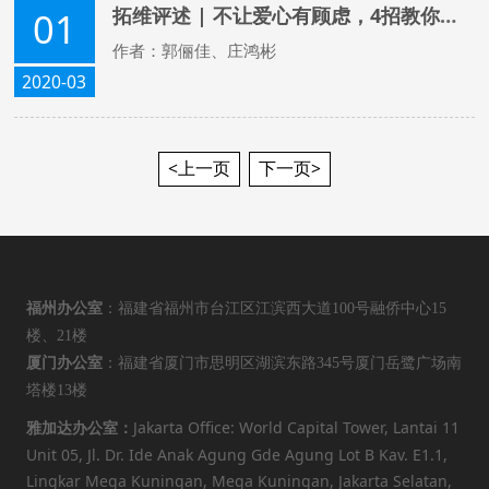
拓维评述 | 不让爱心有顾虑，4招教你识别靠谱的慈善公益机构
01
作者：郭俪佳、庄鸿彬
2020-03
<上一页
下一页>
福州办公室
：福建省福州市台江区江滨西大道100号融侨中心15
楼、21楼
厦门办公室
：福建省厦门市思明区湖滨东路345号厦门岳鹭广场南
塔楼13楼
Jakarta Office: World Capital Tower, Lantai 11
雅加达办公室：
Unit 05, Jl. Dr. Ide Anak Agung Gde Agung Lot B Kav. E1.1,
Lingkar Mega Kuningan, Mega Kuningan, Jakarta Selatan,