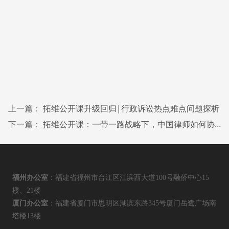
上一篇：
拓维公开课升级回归|行政诉讼热点难点问题探析
下一篇：
拓维公开课：一带一路战略下，中国律师如何协助企业“走出去”?——德国并购中的法律实务
福州办公室
：福建省福州市台江区江滨西大道100号融侨中心15
楼、21楼
厦门办公室
：福建省厦门市思明区湖滨东路345号厦门岳鹭广场南
塔楼13楼