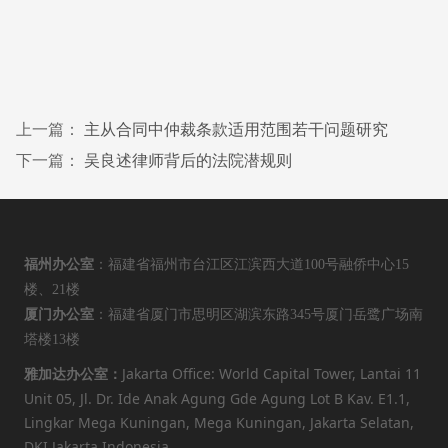
上一篇：
主从合同中仲裁条款适用范围若干问题研究
下一篇：
吴良述律师背后的法院潜规则
福州办公室
：福建省福州市台江区江滨西大道100号融侨中心15
楼、21楼
厦门办公室
：福建省厦门市思明区湖滨东路345号厦门岳鹭广场南
塔楼13楼
Jakarta Office: World Capital Tower, Lantai 11
雅加达办公室：
Unit 05, Jl. Dr. Ide Anak Agung Gde Agung Lot B Kav. E1.1,
Lingkar Mega Kuningan, Mega Kuningan, Jakarta Selatan,
DKI Jakarta,Indonesia