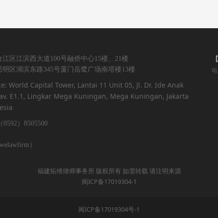
江区江滨西大道100号融侨中心15楼、21楼
明区湖滨东路345号厦门岳鹭广场南塔楼13楼
电
ce: World Capital Tower, Lantai 11 Unit 05, Jl. Dr. Ide Anak
v. E1.1, Lingkar Mega Kuningan, Mega Kuningan, Jakarta
esia
0592）8505500
lawfirm）
福建拓维律师事务所 版权所有 如需转载 请注明来源
闽ICP备17019304-1
闽ICP备17019304号-1