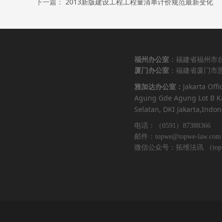
下一篇：
2013新版建设工程工程量清单计价规范最新变化
福州办公室
：福建省福州市台
厦门办公室
：福建省厦门市思
Jakarta Offi
雅加达办公室：
Agung Gde Agung Lot B Ka
Selatan, DKI Jakarta,Indon
电话：（0591）87388366 （
邮件：topwe@topwe-law.com
微信公众号：拓维法讯 （topwe