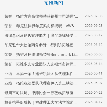
拓维新闻
荣誉 | 拓维方家豪律师荣获福州市司法局“优秀共产党员”称号
2026-07-08
荣誉 | 印尼法律界年度风向标揭晓，AW&P（拓维雅加达办公室）获得Hukumonline 印尼领先律所等共5项荣誉
2026-06-23
法律意识及销售管理能力 | 张罕溦律师受邀为摩尔元数开展专题培训
2026-06-17
印尼驻华大使馆商务参赞一行到访拓维福州办公室，共话中国企业投资印尼
2026-06-12
荣誉 | 拓维及拓维律师荣登Benchmark Litigation 2026年度中国争议解决榜单
2026-06-05
荣誉｜拓维多支专业团队入选福州市律师协会服务高质量发展律师专业团队库
2026-05-14
业绩 | 再添一案！拓维税法团队代理案件入选上铁法院税务行政审判典型案例
2026-05-11
业绩 | 拓维税法团队代理案件入选上铁法院税务行政审判典型案例
2026-05-07
银川市司法局、律师协会一行莅临拓维座谈交流
2026-04-23
校企携手促成长 | 福建理工大学法学院师生走进拓维开展社会实践周活动
2026-04-17