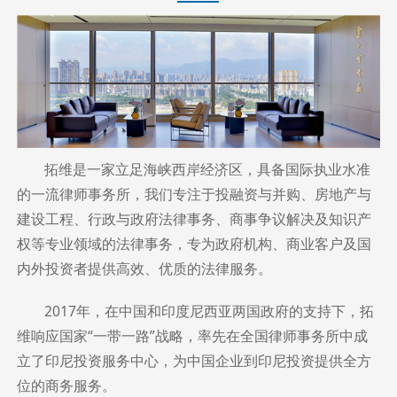
荣誉 | 拓维方家豪律师荣获福州市司法局“优秀共产党员”称号
2026-07-08
荣誉 | 印尼法律界年度风向标揭晓，AW&P（拓维雅加达办公室）获得Hukumonline 印尼领先律所等共5项荣誉
2026-06-23
法律意识及销售管理能力 | 张罕溦律师受邀为摩尔元数开展专题培训
2026-06-17
印尼驻华大使馆商务参赞一行到访拓维福州办公室，共话中国企业投资印尼
2026-06-12
荣誉 | 拓维及拓维律师荣登Benchmark Litigation 2026年度中国争议解决榜单
2026-06-05
拓维是一家立足海峡西岸经济区，具备国际执业水准
的一流律师事务所，我们专注于投融资与并购、房地产与
建设工程、行政与政府法律事务、商事争议解决及知识产
权等专业领域的法律事务，专为政府机构、商业客户及国
内外投资者提供高效、优质的法律服务。
2017年，在中国和印度尼西亚两国政府的支持下，拓
维响应国家“一带一路”战略，率先在全国律师事务所中成
立了印尼投资服务中心，为中国企业到印尼投资提供全方
位的商务服务。