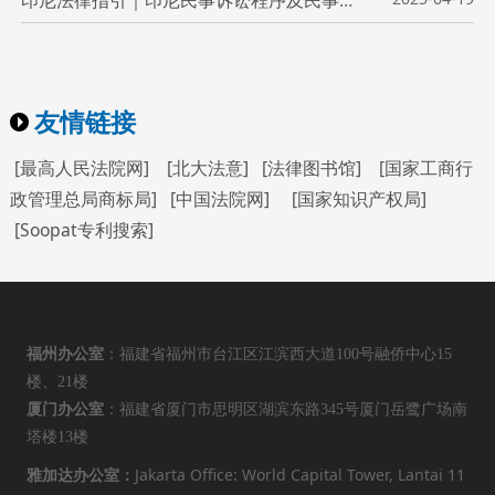
印尼法律指引｜印尼民事诉讼程序及民事诉讼流程
友情链接
[最高人民法院网]
[北大法意]
[法律图书馆]
[国家工商行
政管理总局商标局]
[中国法院网]
[国家知识产权局]
[Soopat专利搜索]
福州办公室
：福建省福州市台江区江滨西大道100号融侨中心15
楼、21楼
厦门办公室
：福建省厦门市思明区湖滨东路345号厦门岳鹭广场南
塔楼13楼
Jakarta Office: World Capital Tower, Lantai 11
雅加达办公室：