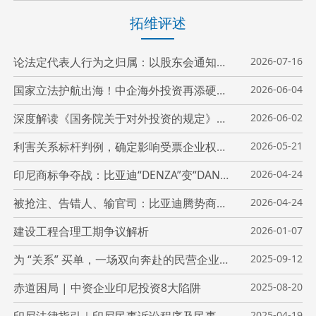
拓维评述
论法定代表人行为之归属：以股东会通知催告效力为视角——兼议“召集权”与“代表权”的功能界分
2026-07-16
国家立法护航出海！中企海外投资再添硬核保障
2026-06-04
深度解读《国务院关于对外投资的规定》六大全新突破
2026-06-02
利害关系标杆判例，确定影响受票企业权利——上铁法院典型案例评析
2026-05-21
印尼商标争夺战：比亚迪“DENZA”变“DANZA”
2026-04-24
被抢注、告错人、输官司：比亚迪腾势商标再次折戟印尼最高法院
2026-04-24
建设工程合理工期争议解析
2026-01-07
为 “关系” 买单，一场双向奔赴的民营企业出海骗局
2025-09-12
赤道困局 | 中资企业印尼投资8大陷阱
2025-08-20
2025-04-19